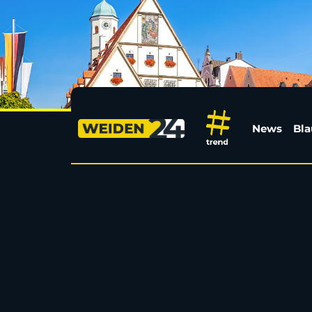
23-Jähriger bei Messe
News
Bla