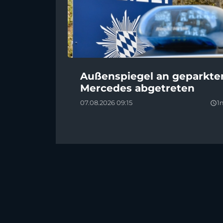
Außenspiegel an geparkt
Mercedes abgetreten
07.08.2026 09:15
1
query_builder