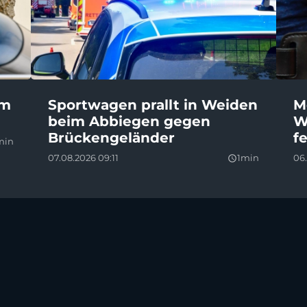
em
Sportwagen prallt in Weiden
M
beim Abbiegen gegen
W
Brückengeländer
f
min
07.08.2026 09:11
1min
06.
query_builder