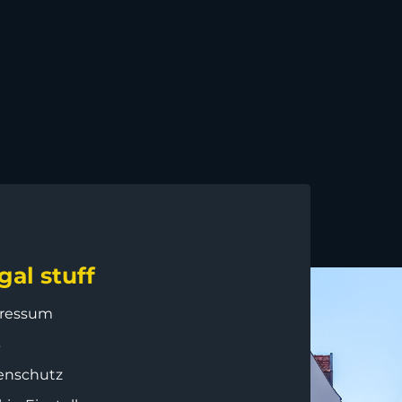
gal stuff
ressum
B
enschutz