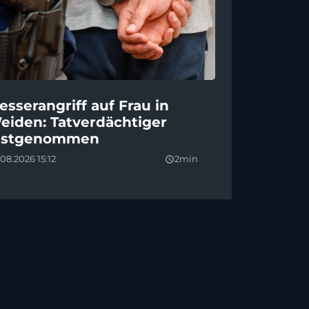
esserangriff auf Frau in
eiden: Tatverdächtiger
estgenommen
08.2026 15:12
2min
query_builder