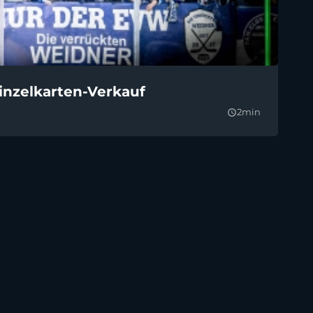
inzelkarten-Verkauf
Ex
2min
30.
query_builder