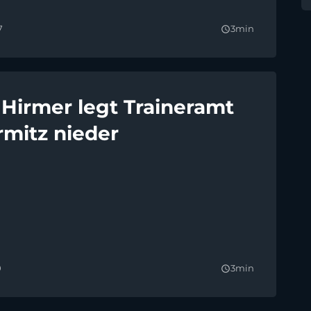
7
3min
query_builder
 Hirmer legt Traineramt
rmitz nieder
0
3min
query_builder