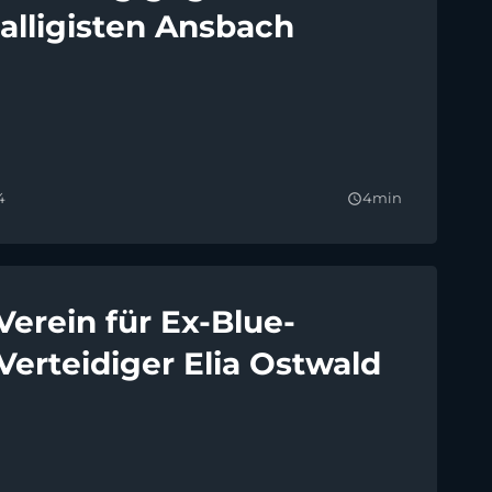
alligisten Ansbach
4
4min
query_builder
Verein für Ex-Blue-
Verteidiger Elia Ostwald