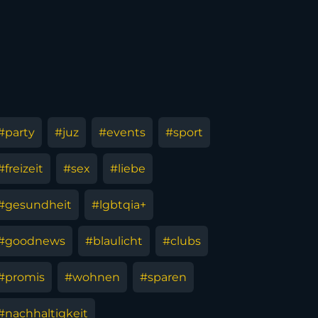
#party
#juz
#events
#sport
#freizeit
#sex
#liebe
#gesundheit
#lgbtqia+
#goodnews
#blaulicht
#clubs
#promis
#wohnen
#sparen
#nachhaltigkeit