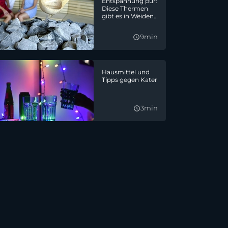
Entspannung pur:
Diese Thermen
gibt es in Weiden
und Umgebung
9min
query_builder
Hausmittel und
Tipps gegen Kater
3min
query_builder