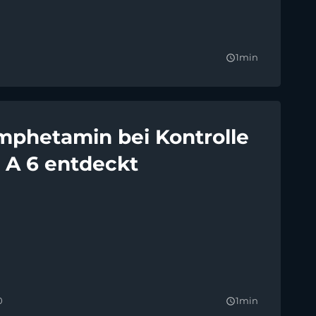
1min
query_builder
phetamin bei Kontrolle
r A 6 entdeckt
0
1min
query_builder