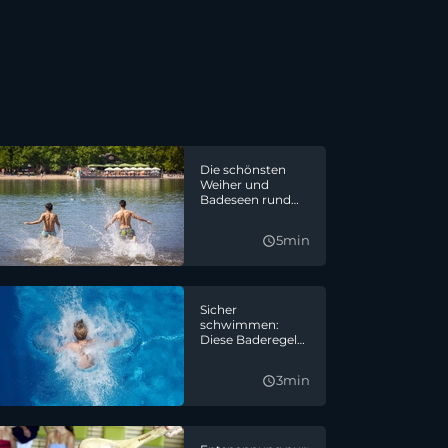
Die schönsten
Weiher und
Badeseen rund
um Weiden
5min
query_builder
Sicher
schwimmen:
Diese Baderegeln
solltet ihr
beachten
3min
query_builder