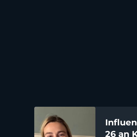
Influe
26 an 