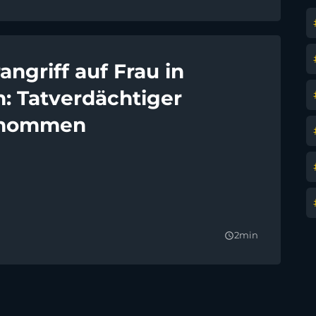
ngriff auf Frau in
: Tatverdächtiger
enommen
2min
query_builder