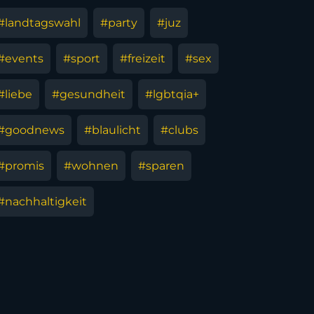
#landtagswahl
#party
#juz
#events
#sport
#freizeit
#sex
#liebe
#gesundheit
#lgbtqia+
#goodnews
#blaulicht
#clubs
#promis
#wohnen
#sparen
#nachhaltigkeit