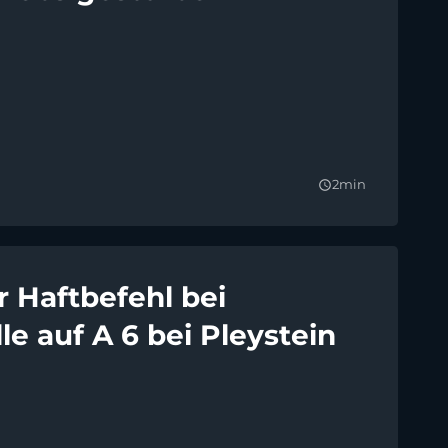
2min
query_builder
r Haftbefehl bei
le auf A 6 bei Pleystein