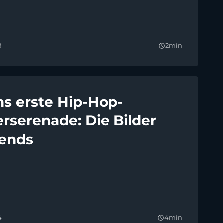
8
2min
query_builder
s erste Hip-Hop-
serenade: Die Bilder
ends
4
4min
query_builder