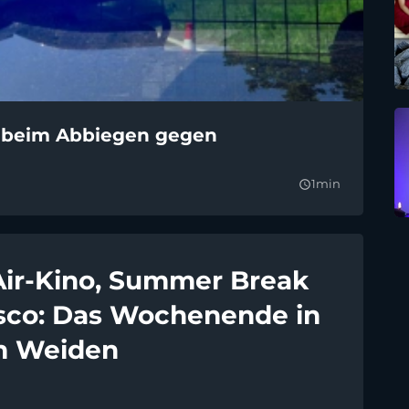
n beim Abbiegen gegen
1min
query_builder
ir-Kino, Summer Break
sco: Das Wochenende in
m Weiden