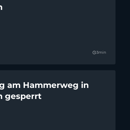
n
3min
query_builder
g am Hammerweg in
 gesperrt