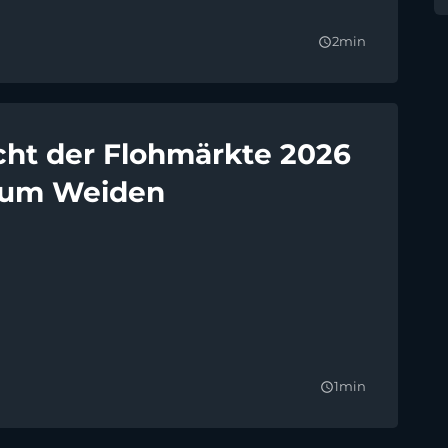
2min
query_builder
cht der Flohmärkte 2026
 um Weiden
1min
query_builder