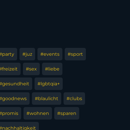
#party
#juz
#events
#sport
#freizeit
#sex
#liebe
#gesundheit
#lgbtqia+
#goodnews
#blaulicht
#clubs
#promis
#wohnen
#sparen
#nachhaltigkeit