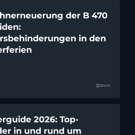
hnerneuerung der B 470
iden:
rsbehinderungen in den
rferien
2min
query_builder
guide 2026: Top-
der in und rund um