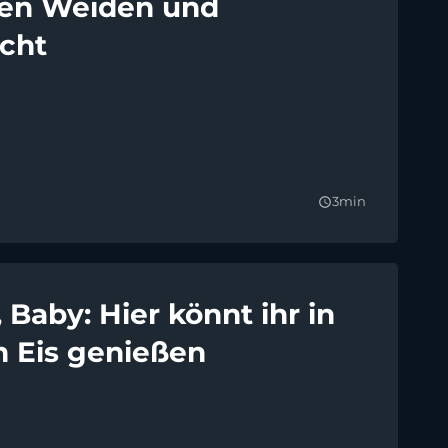
en Weiden und
icht
3min
query_builder
s, Baby: Hier könnt ihr in
 Eis genießen