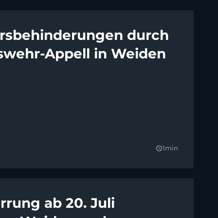
rsbehinderungen durch
wehr-Appell in Weiden
1min
query_builder
rrung ab 20. Juli