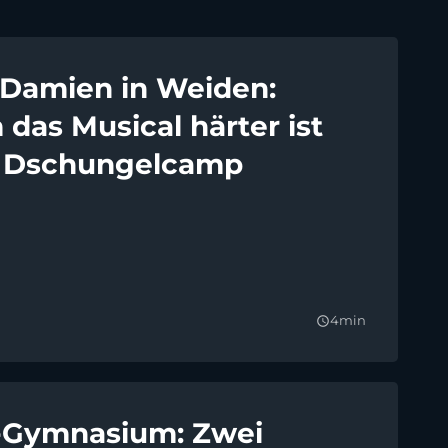
 Damien in Weiden:
das Musical härter ist
s Dschungelcamp
4min
query_builder
-Gymnasium: Zwei