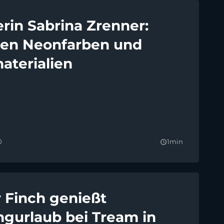
rin Sabrina Zrenner:
en Neonfarben und
aterialien
0
1min
query_builder
 Finch genießt
gurlaub bei Tream in