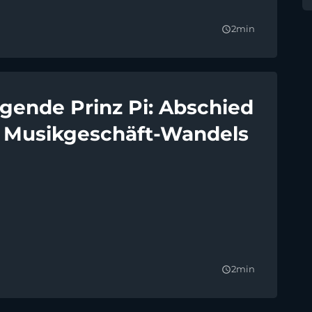
2min
query_builder
gende Prinz Pi: Abschied
Musikgeschäft-Wandels
2min
query_builder