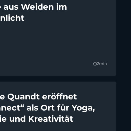
e aus Weiden im
licht
2min
query_builder
ie Quandt eröffnet
ect“ als Ort für Yoga,
e und Kreativität