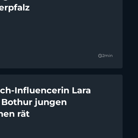
erpfalz
2min
query_builder
ch-Influencerin Lara
 Bothur jungen
en rät