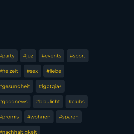
#party
#juz
#events
#sport
#freizeit
#sex
#liebe
#gesundheit
#lgbtqia+
#goodnews
#blaulicht
#clubs
#promis
#wohnen
#sparen
#nachhaltigkeit