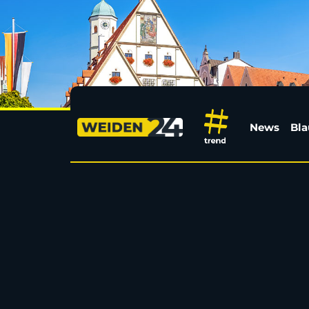
Leute aus Weiden | W
News
Bla