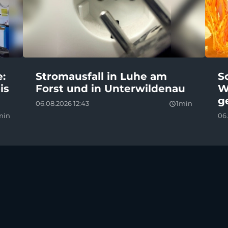
e:
Stromausfall in Luhe am
S
is
Forst und in Unterwildenau
W
g
06.08.2026 12:43
1min
query_builder
min
06.