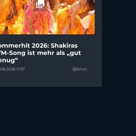
ommerhit 2026: Shakiras
M-Song ist mehr als „gut
enug“
08.2026 11:57
6min
query_builder