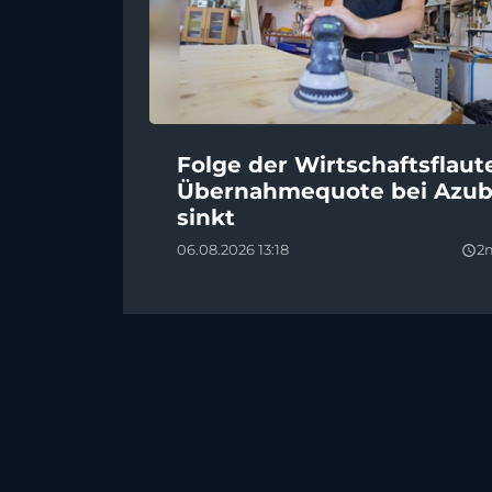
Folge der Wirtschaftsflaut
Übernahmequote bei Azub
sinkt
06.08.2026 13:18
2
query_builder