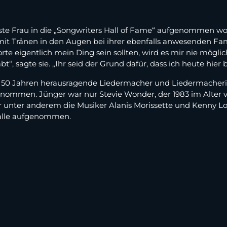
üngste Frau in die „Songwriters Hall of Fame“ aufgenommen wo
mit Tränen in den Augen bei ihrer ebenfalls anwesenden Famil
e eigentlich mein Ding sein sollten, wird es mir nie mögli
“, sagte sie. „Ihr seid der Grund dafür, dass ich heute hier b
nd 50 Jahren herausragende Liedermacher und Liedermacherin
enommen. Jünger war nur Stevie Wonder, der 1983 im Alter v
unter anderem die Musiker Alanis Morissette und Kenny Lo
alle aufgenommen.