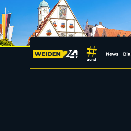
Als jüngste Frau: Swif
News
Bla