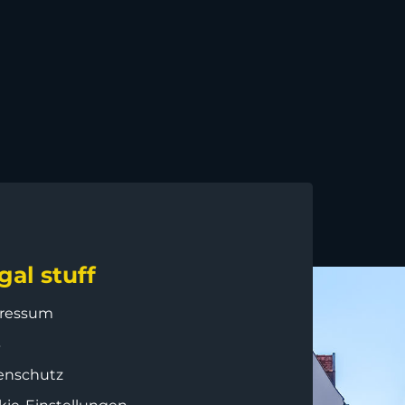
gal stuff
ressum
B
enschutz