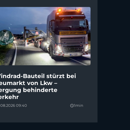
indrad-Bauteil stürzt bei
eumarkt von Lkw –
ergung behinderte
erkehr
.08.2026 09:40
1min
query_builder