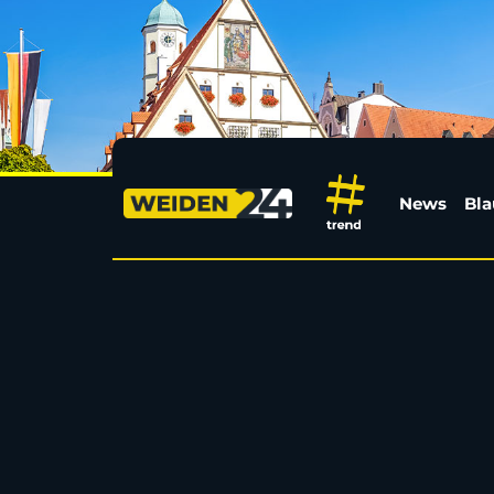
An Bayerns Autobahne
News
Bla