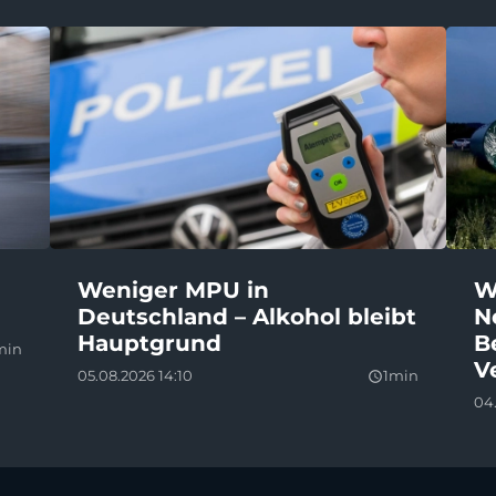
Weniger MPU in
W
Deutschland – Alkohol bleibt
N
Hauptgrund
B
min
V
05.08.2026 14:10
1min
query_builder
04