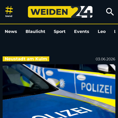
Auto in Neustadt am Kulm ang
search
News
Blaulicht
Sport
Events
Leo
L
Neustadt am Kulm
03.06.2026