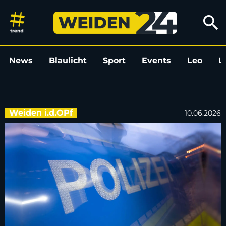
Autofahrer auf A 93 bei Weide
search
News
Blaulicht
Sport
Events
Leo
L
Weiden i.d.OPf
10.06.2026