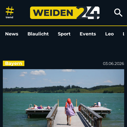
Bayerns Badeseen haben gute 
search
News
Blaulicht
Sport
Events
Leo
L
Bayern
03.06.2026