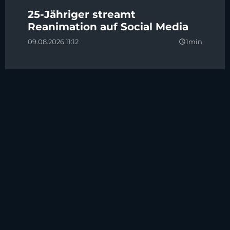
25-Jähriger streamt
Reanimation auf Social Media
09.08.2026 11:12
1min
query_builder