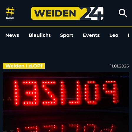
Berauschte Fahrer in Weiden g
search
News
Blaulicht
Sport
Events
Leo
L
Weiden i.d.OPf
11.01.2026