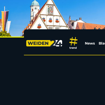
Bürgerfest in Windis
News
Bla