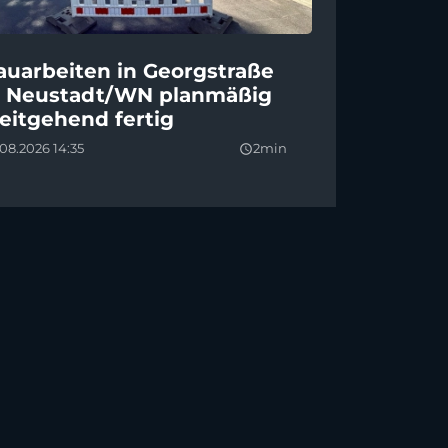
auarbeiten in Georgstraße
n Neustadt/WN planmäßig
eitgehend fertig
08.2026 14:35
2min
query_builder