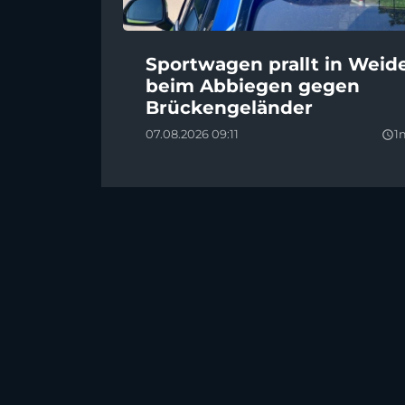
Sportwagen prallt in Weid
beim Abbiegen gegen
Brückengeländer
07.08.2026 09:11
1
query_builder