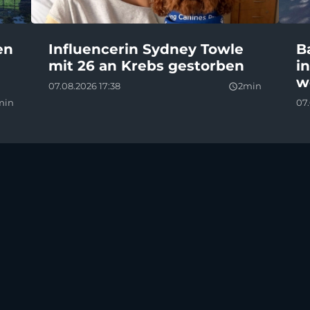
en
Influencerin Sydney Towle
B
mit 26 an Krebs gestorben
i
w
07.08.2026 17:38
2min
query_builder
min
07.