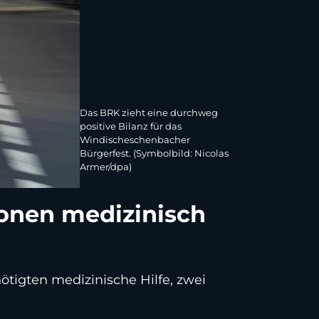
Das BRK zieht eine durchweg
positive Bilanz für das
Windischeschenbacher
Bürgerfest. (Symbolbild: Nicolas
Armer/dpa)
onen medizinisch
ötigten medizinische Hilfe, zwei