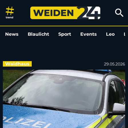
Fahrer bei der Einreise unter 
search
News
Blaulicht
Sport
Events
Leo
L
Waidhaus
29.05.2026