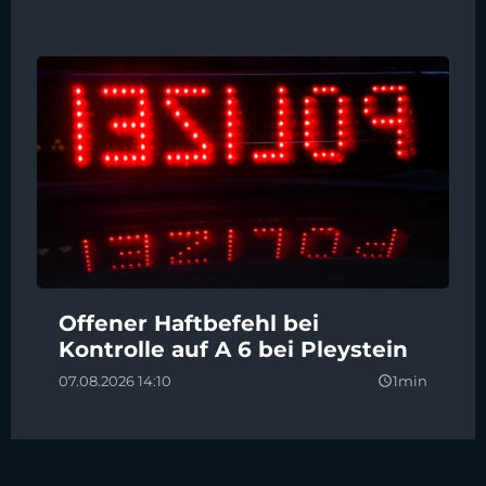
Offener Haftbefehl bei
Kontrolle auf A 6 bei Pleystein
07.08.2026 14:10
1min
query_builder