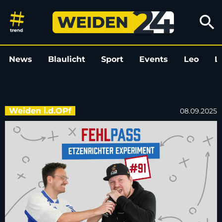
Fehlpass-Podcast: Das Etzenri
search
News
Blaulicht
Sport
Events
Leo
L
Weiden i.d.OPf
08.09.2025