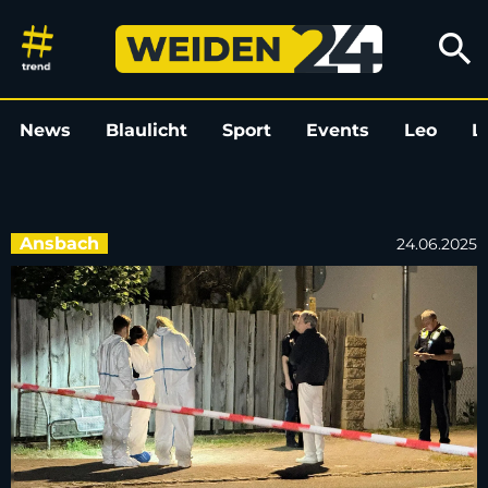
Getöteter 15-Jähriger am Bromb
search
News
Blaulicht
Sport
Events
Leo
L
Ansbach
24.06.2025