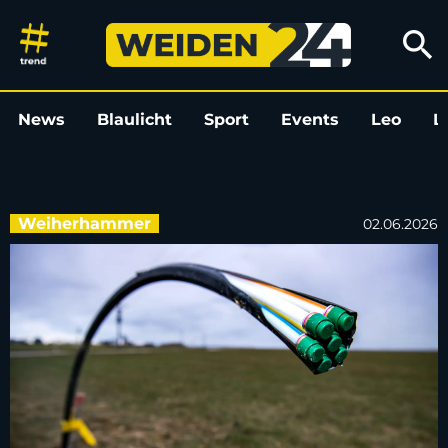
Glasfaserausbau in Weiherham
search
News
Blaulicht
Sport
Events
Leo
L
Weiherhammer
02.06.2026