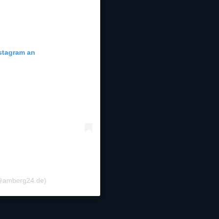
nstagram an
(@amberg24.de)