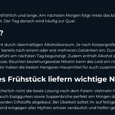
htfröhlich und lange. Am nächsten Morgen folgt meist das b
. Der Tag danach wird häufig zur Qual.
?
steht durch übermäßigen Alkoholkonsum. Je nach Körpergröße
er bereits nach einem oder erst mehreren Getränken ein. Du
rgefühl am nächsten Tag begünstigt. Zudem enthält Alkohol s
uss. Rauchen beziehungsweise Nikotin kann das Leid am nä
 Wir haben die besten Hangover-Hausmittel für euch zusam
s Frühstück liefern wichtige N
sicherlich nicht die beste Lösung nach dem Feiern. Vielmehr 
auch Essiggurken sowie Suppenbrühe perfekt am Morgen dan
werden Giftstoffe abgebaut. Bei Übelkeit solltet ihr auf fett
 sind entgegen aller Mythen schwer verdaulich und helfen g