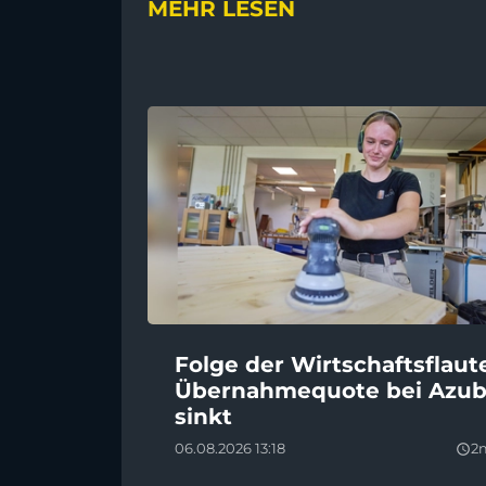
MEHR LESEN
Folge der Wirtschaftsflaut
Übernahmequote bei Azub
sinkt
06.08.2026 13:18
2
query_builder