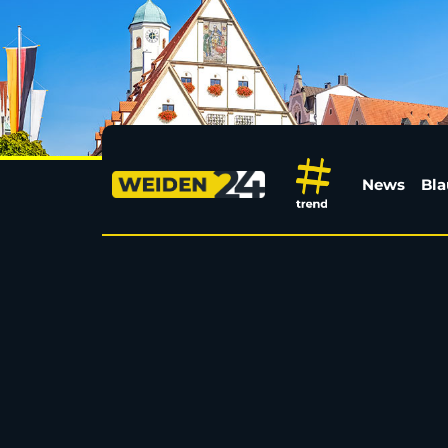
Hofwoche in Schönkir
News
Bla