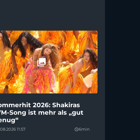
ommerhit 2026: Shakiras
M-Song ist mehr als „gut
enug“
08.2026 11:57
6min
query_builder