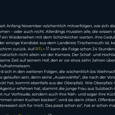
seit Anfang November wöchentlich mitverfolgen, wie sich d
 – oder auch nicht. Allerdings mussten alle, die wissen wol
f ein Wiedersehen mit dem Schönkircher warten. Ihre Geduld
 der einzige Kandidat aus dem Landkreis Tirschenreuth ist, k
schirm zurück. Auf
RTL+
kann die Folge schon 24 Stunden
türlich nicht allein vor der Kamera. Der Schaf- und Hochlan
einsame Zeit auf seinem Hof, den er vor etwa zehn Jahren üb
es Aufnahmeteam.
d sich in den weiteren Folgen, die wöchentlich bis Weihnach
ns gelaufen sein, denn seine „Auserwählte”, die nach der V
kt hat, kommt ebenfalls aus der Oberpfalz. Wie Oberpfalz-M
-Agentur erfahren hat, stammt die junge Frau aus Sulzbach-R
ht nur Vorfreude, sondern auch ihre Näh- und sogar ihre Küc
ammen einen Kuchen backen“, wird sie darin zitiert. Offenbar 
 interessiert sich für mich. Das passt schon so“, hat er schon m