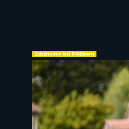
Schönkirch bei Plößberg