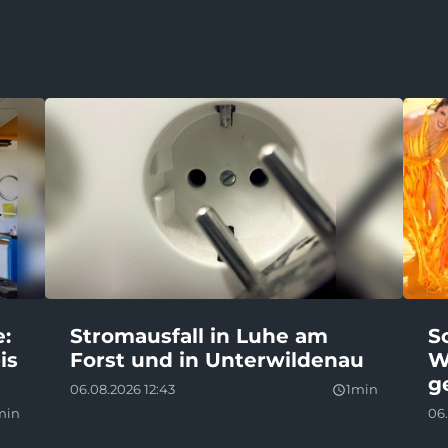
e:
Stromausfall in Luhe am
S
is
Forst und in Unterwildenau
W
g
06.08.2026 12:43
1min
query_builder
min
06.