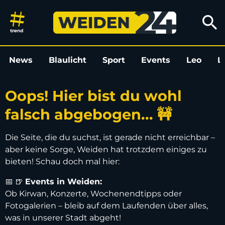
Oops! Hier bist du wohl falsch
search
News
Blaulicht
Sport
Events
Leo
L
Oops! Hier bist du wohl
falsch abgebogen... 🚧
Die Seite, die du suchst, ist gerade nicht erreichbar –
aber keine Sorge, Weiden hat trotzdem einiges zu
bieten! Schau doch mal hier:
📅 🍺
Events in Weiden:
Ob Kirwan, Konzerte, Wochenendtipps oder
Fotogalerien – bleib auf dem Laufenden über alles,
was in unserer Stadt abgeht!