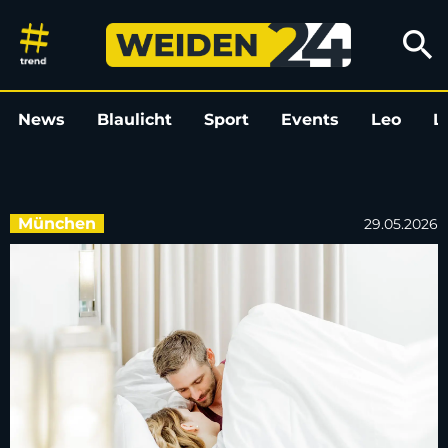
Kind, Job, Haushalt: Wie schaf
search
News
Blaulicht
Sport
Events
Leo
L
München
29.05.2026