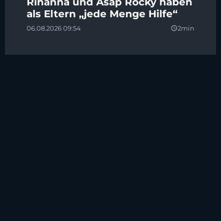
Rihanna und Asap Rocky haben
als Eltern „jede Menge Hilfe“
06.08.2026 09:54
2min
query_builder