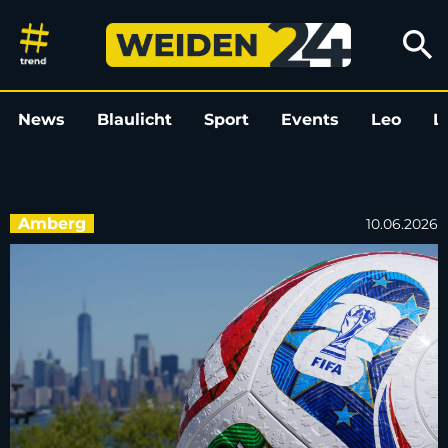
Klima und Menschenrechte: Sol
search
News
Blaulicht
Sport
Events
Leo
L
Amberg
10.06.2026