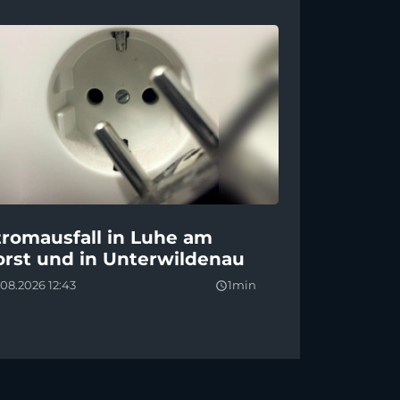
tromausfall in Luhe am
orst und in Unterwildenau
08.2026 12:43
1min
query_builder