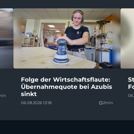
Folge der Wirtschaftsflaute:
S
Übernahmequote bei Azubis
F
sinkt
min
06.
06.08.2026 13:18
2min
query_builder