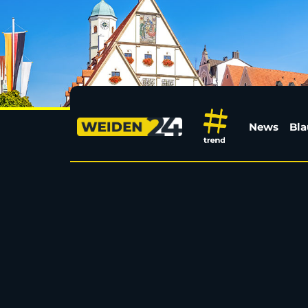
Knast statt Malle: Bal
News
Bla