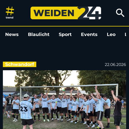
Kultderby in Schwandorf: Büch
search
News
Blaulicht
Sport
Events
Leo
L
Schwandorf
22.06.2026