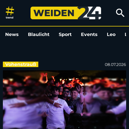
Luma House-Event im Schlossg
search
News
Blaulicht
Sport
Events
Leo
L
Vohenstrauß
08.07.2026