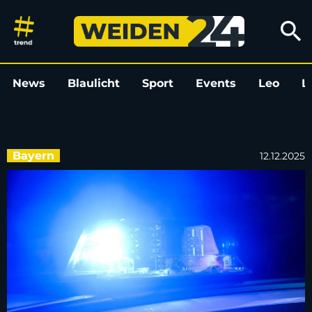
Mann stirbt auf Bundesstraße 
search
News
Blaulicht
Sport
Events
Leo
L
Bayern
12.12.2025