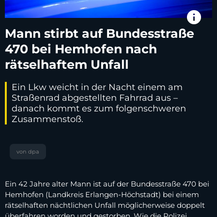
info
Mann stirbt auf Bundesstraße
470 bei Hemhofen nach
rätselhaftem Unfall
Ein Lkw weicht in der Nacht einem am
Straßenrad abgestellten Fahrrad aus –
danach kommt es zum folgenschweren
Zusammenstoß.
von dpa
Ein 42 Jahre alter Mann ist auf der Bundesstraße 470 bei
Hemhofen (Landkreis Erlangen-Höchstadt) bei einem
rätselhaften nächtlichen Unfall möglicherweise doppelt
überfahren worden und gestorben. Wie die Polizei