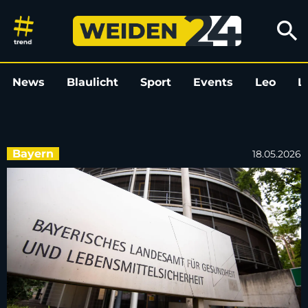
Maus überträgt Krankheit – neu
search
News
Blaulicht
Sport
Events
Leo
L
Bayern
18.05.2026