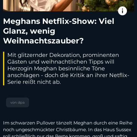
info
Meghans Netflix-Show: Viel
Glanz, wenig
Weihnachtszauber?
Mit glitzernder Dekoration, prominenten
Gästen und weihnachtlichen Tipps will
Herzogin Meghan besinnliche Töne
anschlagen - doch die Kritik an ihrer Netflix-
Serie reißt nicht ab.
von dpa
Im schwarzen Pullover tänzelt Meghan durch eine Reihe
noch ungeschmückter Christbäume. In das Haus Sussex
soll schließlich nur das Beste kommen, groß und saftig