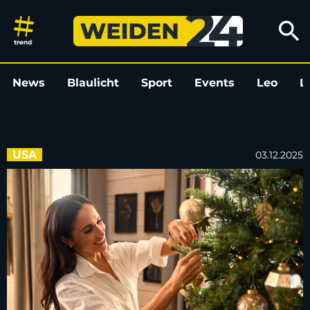
Meghans Netflix-Show: Viel Gl
search
News
Blaulicht
Sport
Events
Leo
L
USA
03.12.2025