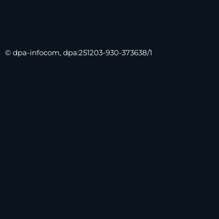
© dpa-infocom, dpa:251203-930-373638/1