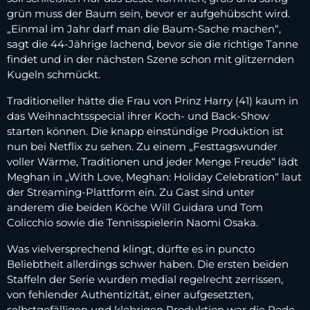
grün muss der Baum sein, bevor er aufgehübscht wird.
„Einmal im Jahr darf man die Baum-Sache machen“,
sagt die 44-Jährige lachend, bevor sie die richtige Tanne
findet und in der nächsten Szene schon mit glitzernden
Kugeln schmückt.
Traditioneller hätte die Frau von Prinz Harry (41) kaum in
das Weihnachtsspecial ihrer Koch- und Back-Show
starten können. Die knapp einstündige Produktion ist
nun bei Netflix zu sehen. Zu einem „Festtagswunder
voller Wärme, Traditionen und jeder Menge Freude“ lädt
Meghan in „With Love, Meghan: Holiday Celebration“ laut
der Streaming-Plattform ein. Zu Gast sind unter
anderem die beiden Köche Will Guidara und Tom
Colicchio sowie die Tennisspielerin Naomi Osaka.
Was vielversprechend klingt, dürfte es in puncto
Beliebtheit allerdings schwer haben. Die ersten beiden
Staffeln der Serie wurden medial regelrecht zerrissen,
von fehlender Authentizität, einer aufgesetzten,
selbstgefälligen und klebrigen Produktion war die Rede.