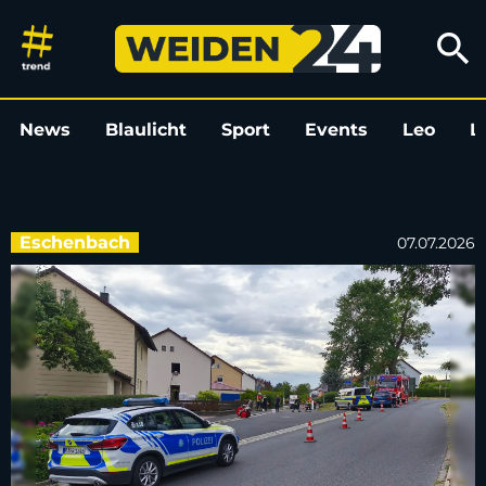
Motorradfahrer nach Unfall in 
search
News
Blaulicht
Sport
Events
Leo
L
Eschenbach
07.07.2026