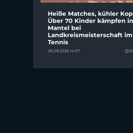
Heiße Matches, kühler Kop
Über 70 Kinder kämpfen i
Mantel bei
Landkreismeisterschaft im
Tennis
06.08.2026 14:07
3
query_builder