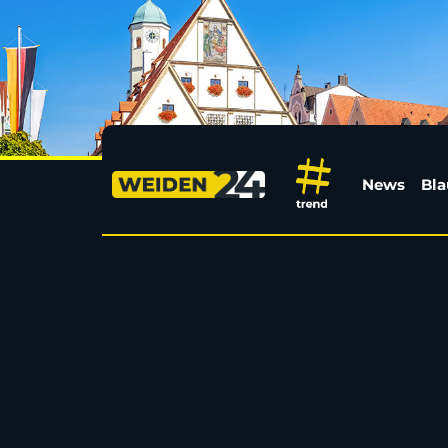
Nach Drama um Gwinn
News
Bla