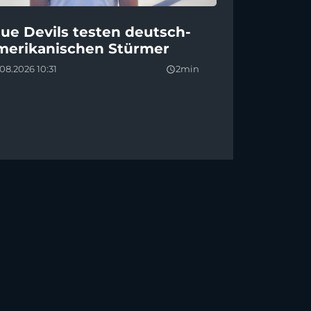
lue Devils testen deutsch-
merikanischen Stürmer
08.2026 10:31
2min
query_builder