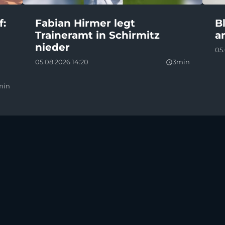
f:
Fabian Hirmer legt
B
n
Traineramt in Schirmitz
a
nieder
05.
05.08.2026 14:20
3min
query_builder
min