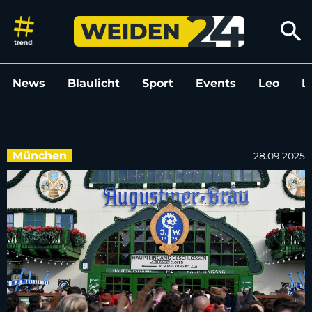
Nach Überfüllung: Was tut die 
search
News
Blaulicht
Sport
Events
Leo
L
München
28.09.2025