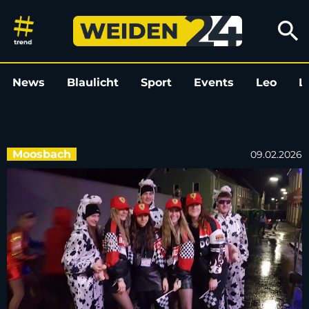
„Nascha Pfinsta“ in Moosbach: 
search
News
Blaulicht
Sport
Events
Leo
L
Moosbach
09.02.2026