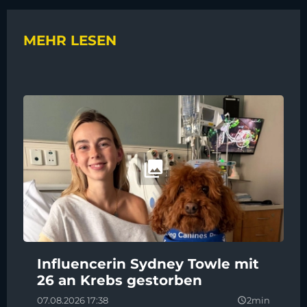
MEHR LESEN
Influencerin Sydney Towle mit
26 an Krebs gestorben
07.08.2026 17:38
2min
query_builder