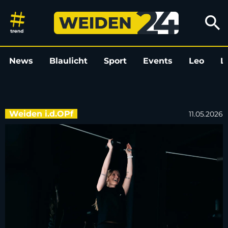
Neues Sportstudio im NOC: Jen
search
News
Blaulicht
Sport
Events
Leo
L
Weiden i.d.OPf
11.05.2026