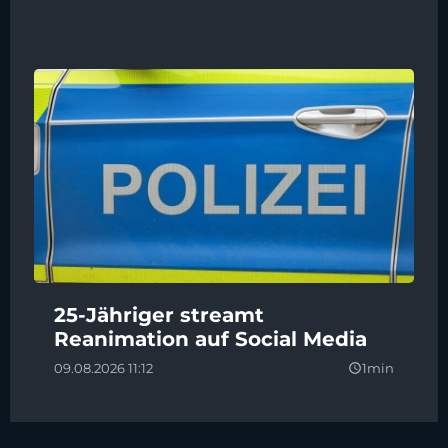
25-Jähriger streamt
Reanimation auf Social Media
09.08.2026 11:12
1min
query_builder