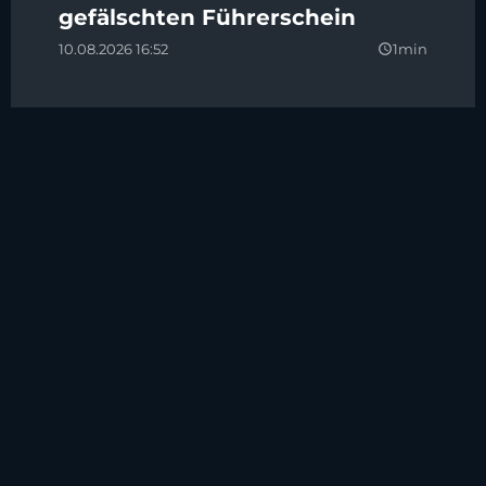
gefälschten Führerschein
10.08.2026 16:52
1min
query_builder