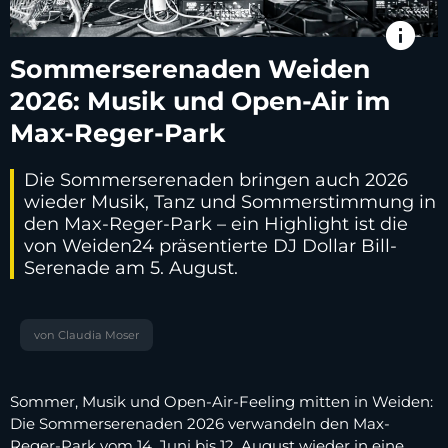
info
Sommerserenaden Weiden
2026: Musik und Open-Air im
Max-Reger-Park
Die Sommerserenaden bringen auch 2026
wieder Musik, Tanz und Sommerstimmung in
den Max-Reger-Park – ein Highlight ist die
von Weiden24 präsentierte DJ Dollar Bill-
Serenade am 5. August.
von Claudia Moser
Sommer, Musik und Open-Air-Feeling mitten in Weiden:
Die Sommerserenaden 2026 verwandeln den Max-
Reger-Park vom 14. Juni bis 12. August wieder in eine