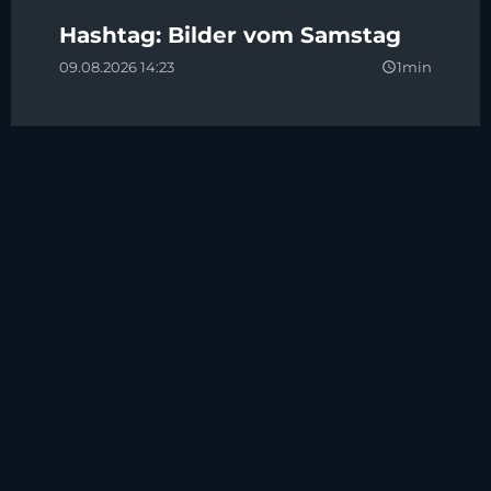
Hashtag: Bilder vom Samstag
09.08.2026 14:23
1min
query_builder