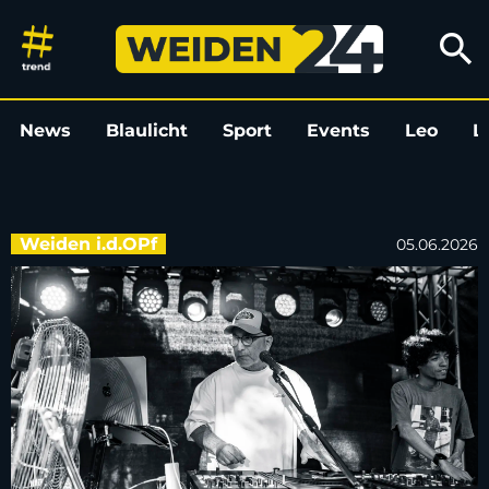
Sommerserenaden Weiden 2026
search
News
Blaulicht
Sport
Events
Leo
L
Weiden i.d.OPf
05.06.2026