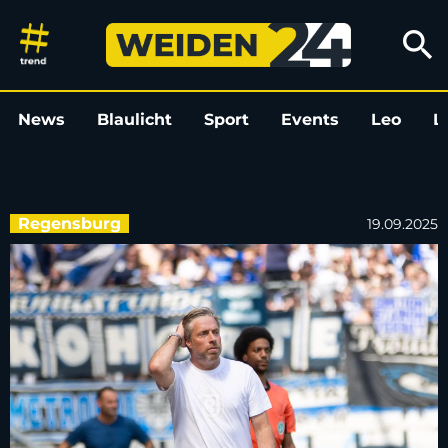
SSV Jahn fährt zum Kellerduel
search
News
Blaulicht
Sport
Events
Leo
L
Regensburg
19.09.2025