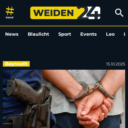
Täter flüchtet nach Schlägerei
search
News
Blaulicht
Sport
Events
Leo
L
Bayreuth
15.10.2025