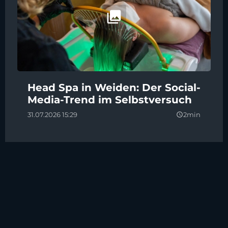
Head Spa in Weiden: Der Social-
Media-Trend im Selbstversuch
31.07.2026 15:29
2min
query_builder