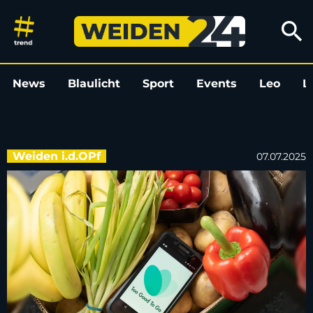
TooGoodToGo in Weiden: Hier re
search
News
Blaulicht
Sport
Events
Leo
L
Weiden i.d.OPf
07.07.2025