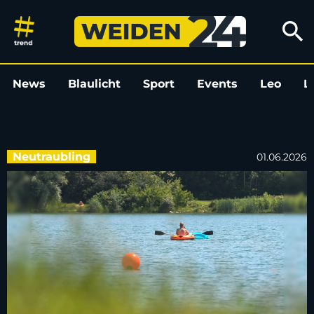
Trotz Reanimation: 20-Jährige
search
News
Blaulicht
Sport
Events
Leo
L
Neutraubling
01.06.2026