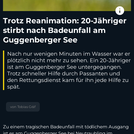
info
Trotz Reanimation: 20-Jähriger
stirbt nach Badeunfall am
Guggenberger See
Nach nur wenigen Minuten im Wasser war er
plötzlich nicht mehr zu sehen. Ein 20-Jähriger
ist am Guggenberger See untergegangen.
Trotz schneller Hilfe durch Passanten und
den Rettungsdienst kam für ihn jede Hilfe zu
spät.
von Tobias Gräf
Zu einem tragischen Badeunfall mit tödlichem Ausgang
ist es am Guggenberger See bei Neutraubling im