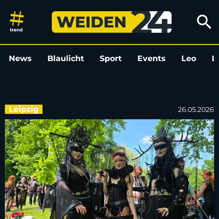
Viktorianisches Picknick beim 
search
News
Blaulicht
Sport
Events
Leo
L
Leipzig
26.05.2026