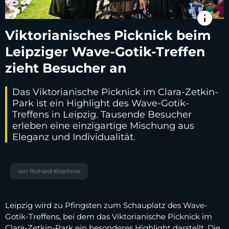
info
Viktorianisches Picknick beim
Leipziger Wave-Gotik-Treffen
zieht Besucher an
Das Viktorianische Picknick im Clara-Zetkin-
Park ist ein Highlight des Wave-Gotik-
Treffens in Leipzig. Tausende Besucher
erleben eine einzigartige Mischung aus
Eleganz und Individualität.
von Richard Kirschner
Leipzig wird zu Pfingsten zum Schauplatz des Wave-
Gotik-Treffens, bei dem das Viktorianische Picknick im
Clara-Zetkin-Park ein besonderes Highlight darstellt. Die