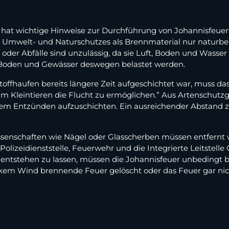
t wichtige Hinweise zur Durchführung von Johannisfeuern v
s Umwelt- und Naturschutzes als Brennmaterial nur naturbe
 oder Abfälle sind unzulässig, da sie Luft, Boden und Wasse
Boden und Gewässer deswegen belastet werden.
offhaufen bereits längere Zeit aufgeschichtet war, muss da
 Kleintieren die Flucht zu ermöglichen.” Aus Artenschutz
em Entzünden aufzuschichten. Ein ausreichender Abstand z
assenschaften wie Nägel oder Glasscherben müssen entfernt 
lizeidienststelle, Feuerwehr und die Integrierte Leitstelle 
tstehen zu lassen, müssen die Johannisfeuer unbedingt be
arkem Wind brennende Feuer gelöscht oder das Feuer gar ni