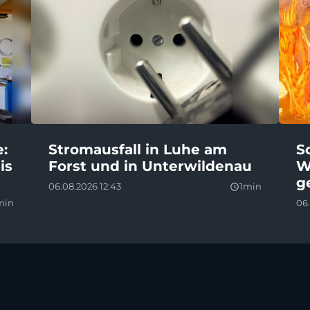
e:
Stromausfall in Luhe am
S
is
Forst und in Unterwildenau
W
g
06.08.2026 12:43
1min
query_builder
min
06.