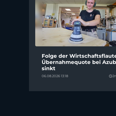
Folge der Wirtschaftsflaut
Übernahmequote bei Azub
sinkt
06.08.2026 13:18
2
query_builder