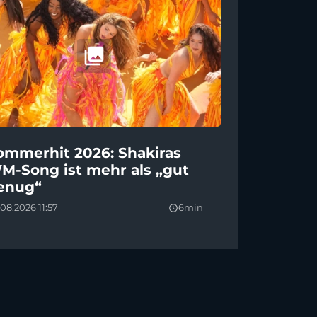
ommerhit 2026: Shakiras
M-Song ist mehr als „gut
enug“
08.2026 11:57
6min
query_builder