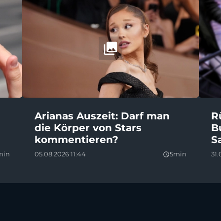
Arianas Auszeit: Darf man
R
die Körper von Stars
B
kommentieren?
S
min
05.08.2026 11:44
5min
31.
query_builder