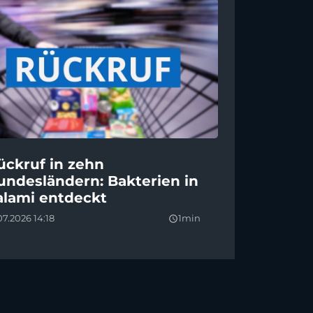
ückruf in zehn
undesländern: Bakterien in
alami entdeckt
07.2026 14:18
1min
query_builder