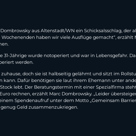
Dombrowsky aus Altenstadt/WN ein Schicksalsschlag, der all
n Wochenenden haben wir viele Ausflüge gemacht“, erzählt
men.
e 31-Jährige wurde notoperiert und war in Lebensgefahr. Dan
eriert werden.
zuhause, doch sie ist halbseitig gelähmt und sitzt im Rollstuh
kann. Dafür benötigen sie laut ihrem Ehemann unter ander
Stock lebt. Der Beratungstermin mit einer Spezialfirma ste
 Euro rechnen, erzählt Marc Dombrowsky. „Leider übersteig
it einem Spendenaufruf unter dem Motto „Gemeinsam Barrier
zt, genug Geld zusammenzukriegen.