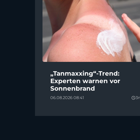
„Tanmaxxing“-Trend:
Experten warnen vor
Sonnenbrand
06.08.2026 08:41
3
query_builder