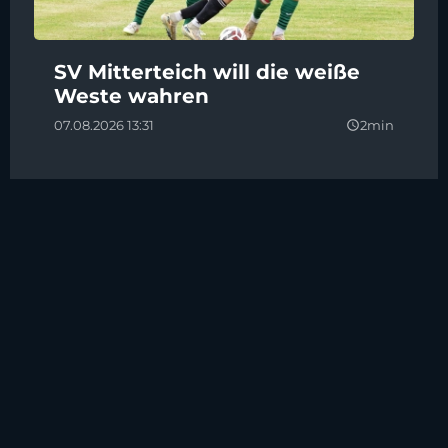
SV Mitterteich will die weiße
Weste wahren
07.08.2026 13:31
2min
query_builder