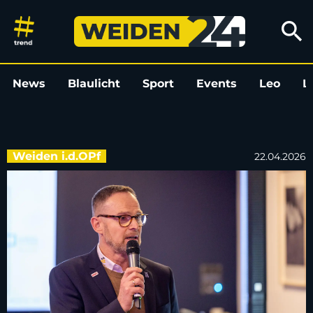
🎙 „Powerplay“-Podcast-Aufnahm
search
News
Blaulicht
Sport
Events
Leo
L
Weiden i.d.OPf
22.04.2026