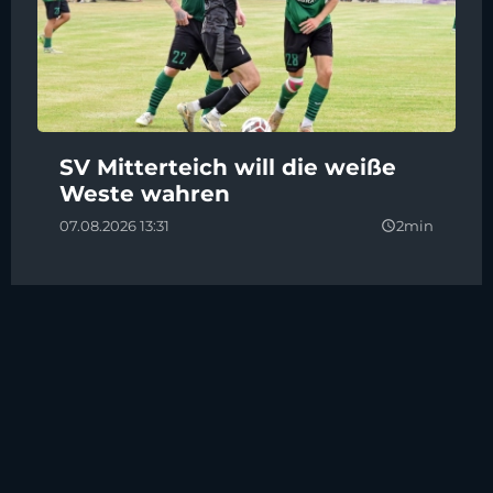
SV Mitterteich will die weiße
Weste wahren
07.08.2026 13:31
2min
query_builder