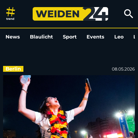
Auch Bundesrat stimmt Public
search
News
Blaulicht
Sport
Events
Leo
L
Berlin
08.05.2026