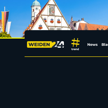
Blacked Out im Hasht
News
Bla