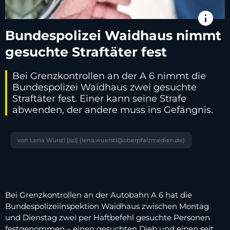
info
Bundespolizei Waidhaus nimmt
gesuchte Straftäter fest
Bei Grenzkontrollen an der A 6 nimmt die
Bundespolizei Waidhaus zwei gesuchte
Straftäter fest. Einer kann seine Strafe
abwenden, der andere muss ins Gefängnis.
von Lena Würstl [szl] (lena.wuerstl@oberpfalzmedien.de)
Bei Grenzkontrollen an der Autobahn A 6 hat die
Bundespolizeiinspektion Waidhaus zwischen Montag
und Dienstag zwei per Haftbefehl gesuchte Personen
festgenommen – einen gesuchten Dieb und einen seit