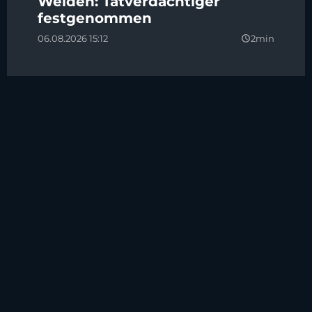
Weiden: Tatverdächtiger
festgenommen
06.08.2026 15:12
2min
query_builder