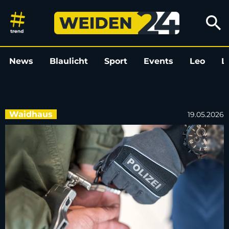
Bundespolizei Waidhaus nimmt 
search
News
Blaulicht
Sport
Events
Leo
L
Waidhaus
19.05.2026