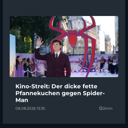
Kino-Streit: Der dicke fette
Pfannekuchen gegen Spider-
Man
08.08.2026 13:35
2min
query_builder