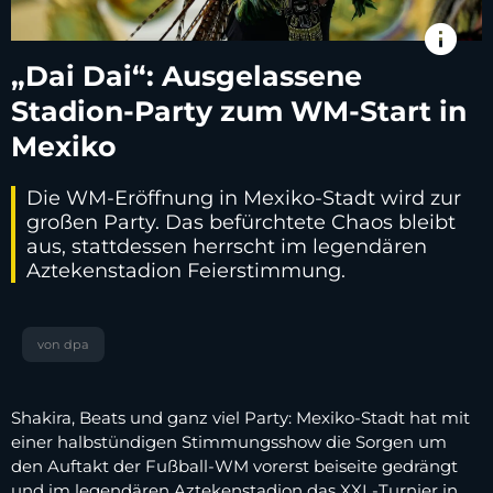
info
„Dai Dai“: Ausgelassene
Stadion-Party zum WM-Start in
Mexiko
Die WM-Eröffnung in Mexiko-Stadt wird zur
großen Party. Das befürchtete Chaos bleibt
aus, stattdessen herrscht im legendären
Aztekenstadion Feierstimmung.
von dpa
Shakira, Beats und ganz viel Party: Mexiko-Stadt hat mit
einer halbstündigen Stimmungsshow die Sorgen um
den Auftakt der Fußball-WM vorerst beiseite gedrängt
und im legendären Aztekenstadion das XXL-Turnier in