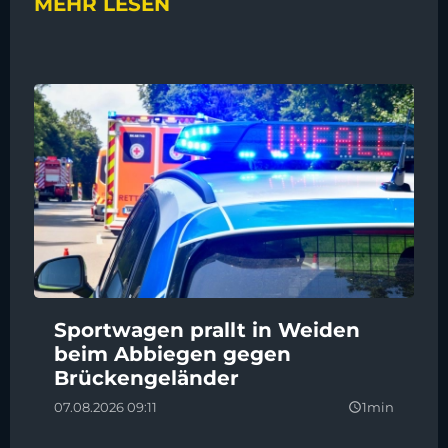
MEHR LESEN
Sportwagen prallt in Weiden
beim Abbiegen gegen
Brückengeländer
07.08.2026 09:11
1min
query_builder