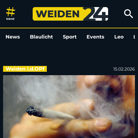
Fahrt unter Drogeneinfluss in 
search
News
Blaulicht
Sport
Events
Leo
L
Weiden i.d.OPf
15.02.2026