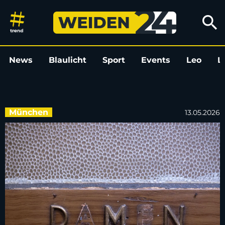
Grüne gehen gegen Stau auf 
search
News
Blaulicht
Sport
Events
Leo
L
München
13.05.2026