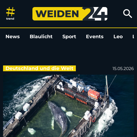
Ist es Timmy? Toter Wal vor dä
search
News
Blaulicht
Sport
Events
Leo
L
Deutschland und die Welt
15.05.2026